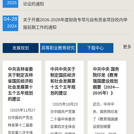
·
1
校
究
2025
论证的通知
精
学
召
基
工
期
开
地
04-28
关于开展2026-2028年度财政专项与自有资金项目校内申
制
第
“十
考
2024
报前期工作的通知
造
一
五
核
智
次
五”
评
更多
匠
工
事
审
发展规划
高等职业教育研究
下载中心
坊
作
业
会
学
例
发
查
中共吉林省委
中共中央关于
中共中央 国务
看详细
员
会
展...
关于制定吉林
制定国民经济
院印发《教育
与
查
查
省国民经济和
和社会发展第
强国建设规划
看详细
看详细
“全...
社会发展第十
十五个五年规
纲要（2024—
五个五年规划
划的建议
2035年）》
查
的建议
看详细
（2025年10月23
近日，中共中
（2025年11月27
日中国共产党第
央、国务院印发
日中国共产党吉
二十届中央委员
了《教育强国建
林省第十二届委
会第四次全体会
设规划纲要
员会第八次全体