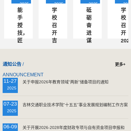
2025
2025
2025
202
能
学
砥
学
手
校
砺
校
授
召
奋
召
技，
开
进
开
匠
吉
谋
202
育
林
发
年
新
交
展，
度
苗：
通
擘
校
通知
公告
/
更多+
我
未
画
级
ANNOUNCEMENT
校
来
未
高
11-27
关于申报2026年教育领域“两新”储备项目的通知
举
工
来
等
2025
办
匠
谱
职
创
学
新
业
07-23
吉林交通职业技术学院“十五五”事业发展规划编制工作方案
智
院
篇
教
2025
工
25-
——
育
坊
26-
学
研
06-09
关于开展2026-2028年度财政专项与自有资金项目申报和